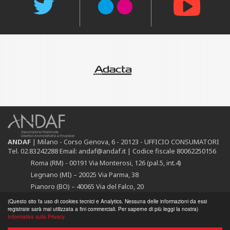
ANDAF
| Milano - Corso Genova, 6 - 20123 - UFFICIO CONSUMATORI
Tel. 02.83242288 Email: andaf@andaf.it |
Codice fiscale 80062250156
Roma (RM) - 00191 Via Monterosi, 126 (pal.5, int.4)
Legnano (MI) – 20025 Via Parma, 38
Pianoro (BO) – 40065 Via del Falco, 20
ANDAF Servizi Srl
|
Milano -
Corso Genova, 6 - 20123 |
P.IVA
(Questo sito fa uso di cookies tecnici e Analytics. Nessuna delle informazioni da essi
11224670155
registrate sarà mai utilizzata a fini commerciali. Per saperne di più leggi la nostra)
Informativa sulla Privacy