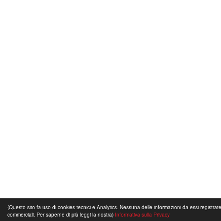
(Questo sito fa uso di cookies tecnici e Analytics. Nessuna delle informazioni da essi registrate 
commerciali. Per saperne di più leggi la nostra)
Informativa sulla Privacy