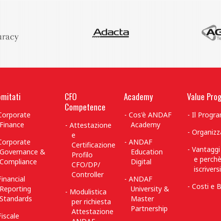
mitati
CFO
Academy
Value Pro
Competence
Corporate
Cos'è ANDAF
Il Prog
Finance
Academy
Attestazione
Organizz
e
Corporate
ANDAF
Certificazione
Vantaggi
Governance &
Education
Profilo
e perch
Compliance
Digital
CFO/DP/
iscriversi
Controller
Financial
ANDAF
Costi e B
Reporting
University &
Modulistica
Standards
Master
per richiesta
Partnership
Attestazione
Fiscale