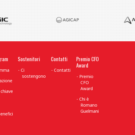
gram
Sostenitori
Contatti
Premio CFO
Award
ramma
Ci
Contatti
sostengono
Premio
azione
CFO
Award
 chiave
è
Chi è
Romano
Guelmani
enefici