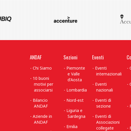
ANDAF
Sezioni
Eventi
Co
Chi Siamo
Piemonte
Eventi
e Valle
internazionali
10 buoni
d'Aosta
motivi per
Eventi
associarsi
Lombardia
nazionali
Bilancio
Nord-est
Eventi di
ANDAF
sezione
Liguria e
Aziende in
Sardegna
Eventi di
ANDAF
Associazioni
Emilia
collegate