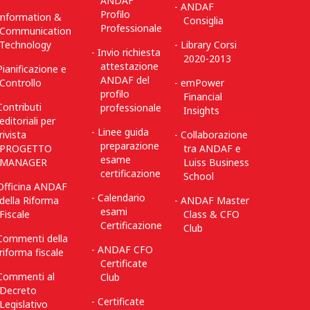
ANDAF
ANDAF
Profilo
Information &
Consiglia
Professionale
Communication
Technology
Library Corsi
Invio richiesta
2020-2013
attestazione
Pianificazione e
ANDAF del
Controllo
emPower
profilo
Financial
Contributi
professionale
Insights
editoriali per
Linee guida
rivista
Collaborazione
preparazione
PROGETTO
tra ANDAF e
esame
MANAGER
Luiss Business
certificazione
School
Officina ANDAF
Calendario
della Riforma
ANDAF Master
esami
Fiscale
Class & CFO
Certificazione
Club
Commenti della
ANDAF CFO
riforma fiscale
Certificate
Commenti al
Club
Decreto
Certificate
Legislativo