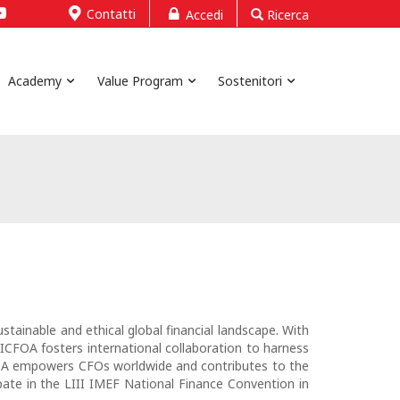
Contatti
Accedi
Ricerca
Academy
Value Program
Sostenitori
tainable and ethical global financial landscape. With
CFOA fosters international collaboration to harness
ICFOA empowers CFOs worldwide and contributes to the
ipate in the LIII IMEF National Finance Convention in