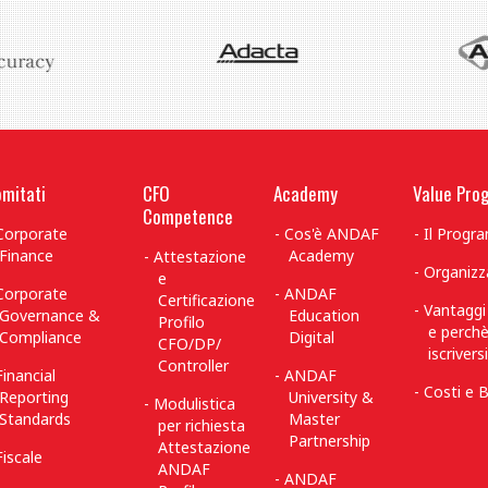
mitati
CFO
Academy
Value Pro
Competence
Corporate
Cos'è ANDAF
Il Prog
Finance
Academy
Attestazione
Organizz
e
Corporate
ANDAF
Certificazione
Vantaggi
Governance &
Education
Profilo
e perch
Compliance
Digital
CFO/DP/
iscriversi
Controller
Financial
ANDAF
Costi e B
Reporting
University &
Modulistica
Standards
Master
per richiesta
Partnership
Attestazione
Fiscale
ANDAF
ANDAF