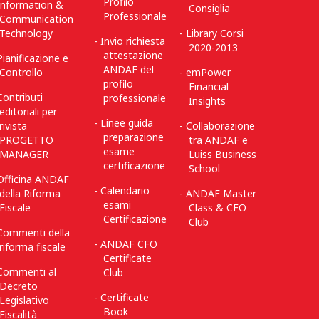
Profilo
Information &
Consiglia
Professionale
Communication
Technology
Library Corsi
Invio richiesta
2020-2013
attestazione
Pianificazione e
ANDAF del
Controllo
emPower
profilo
Financial
Contributi
professionale
Insights
editoriali per
Linee guida
rivista
Collaborazione
preparazione
PROGETTO
tra ANDAF e
esame
MANAGER
Luiss Business
certificazione
School
Officina ANDAF
Calendario
della Riforma
ANDAF Master
esami
Fiscale
Class & CFO
Certificazione
Club
Commenti della
ANDAF CFO
riforma fiscale
Certificate
Commenti al
Club
Decreto
Certificate
Legislativo
Book
Fiscalità