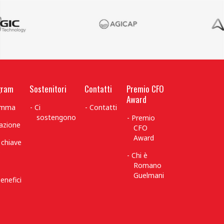
gram
Sostenitori
Contatti
Premio CFO
Award
ramma
Ci
Contatti
sostengono
Premio
azione
CFO
Award
 chiave
è
Chi è
Romano
Guelmani
enefici