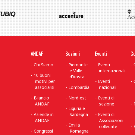
ANDAF
Sezioni
Eventi
Co
Chi Siamo
Piemonte
Eventi
e Valle
internazionali
10 buoni
d'Aosta
motivi per
Eventi
associarsi
Lombardia
nazionali
Bilancio
Nord-est
Eventi di
ANDAF
sezione
Liguria e
Aziende in
Sardegna
Eventi di
ANDAF
Associazioni
Emilia
collegate
Congressi
Romagna