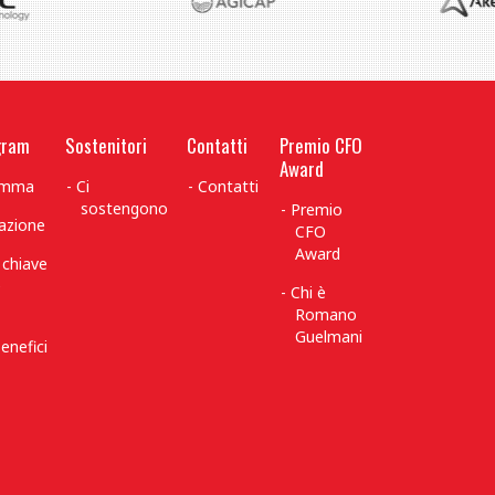
gram
Sostenitori
Contatti
Premio CFO
Award
ramma
Ci
Contatti
sostengono
Premio
azione
CFO
Award
 chiave
è
Chi è
Romano
Guelmani
enefici