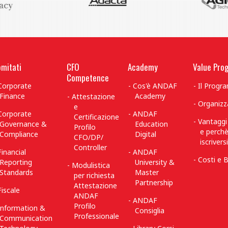
mitati
CFO
Academy
Value Pro
Competence
Corporate
Cos'è ANDAF
Il Prog
Finance
Academy
Attestazione
Organizz
e
Corporate
ANDAF
Certificazione
Vantaggi
Governance &
Education
Profilo
e perch
Compliance
Digital
CFO/DP/
iscriversi
Controller
Financial
ANDAF
Costi e B
Reporting
University &
Modulistica
Standards
Master
per richiesta
Partnership
Attestazione
Fiscale
ANDAF
ANDAF
Profilo
Information &
Consiglia
Professionale
Communication