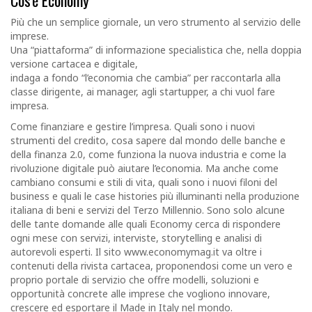
Cos'è Economy
Più che un semplice giornale, un vero strumento al servizio delle
imprese.
Una “piattaforma” di informazione specialistica che, nella doppia
versione cartacea e digitale,
indaga a fondo “l’economia che cambia” per raccontarla alla
classe dirigente, ai manager, agli startupper, a chi vuol fare
impresa.
Come finanziare e gestire l’impresa. Quali sono i nuovi
strumenti del credito, cosa sapere dal mondo delle banche e
della finanza 2.0, come funziona la nuova industria e come la
rivoluzione digitale può aiutare l’economia. Ma anche come
cambiano consumi e stili di vita, quali sono i nuovi filoni del
business e quali le case histories più illuminanti nella produzione
italiana di beni e servizi del Terzo Millennio. Sono solo alcune
delle tante domande alle quali Economy cerca di rispondere
ogni mese con servizi, interviste, storytelling e analisi di
autorevoli esperti. Il sito www.economymag.it va oltre i
contenuti della rivista cartacea, proponendosi come un vero e
proprio portale di servizio che offre modelli, soluzioni e
opportunità concrete alle imprese che vogliono innovare,
crescere ed esportare il Made in Italy nel mondo.