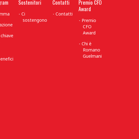
gram
Sostenitori
Contatti
Premio CFO
Award
ramma
Ci
Contatti
sostengono
Premio
azione
CFO
Award
 chiave
è
Chi è
Romano
Guelmani
enefici